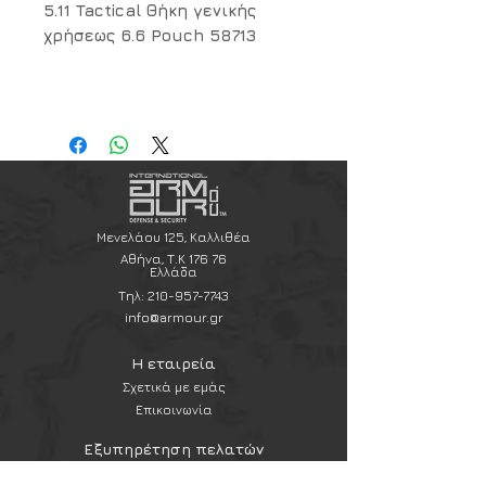
5.11 Tactical Θήκη γενικής
χρήσεως 6.6 Pouch 58713
Η απόλυτη θήκη γενικής χρήσης
για την οργάνωση και επέκταση
του tactical εξοπλισμού σας.
Η θήκη 6.6 Pouch της 5.11 Tactical
αποτελεί τη standard επιλογή
για επαγγελματίες και operators
Μενελάου 125, Καλλιθέα
που χρειάζονται επιπλέον,
Αθήνα, Τ.Κ 176 76
Ελλάδα
αξιόπιστο χώρο αποθήκευσης.
Τηλ:
210-957-7743
Σχεδιασμένη για να
info@armour.gr
ενσωματώνεται απρόσκοπτα σε
σακίδια πλάτης (όπως η σειρά
Η εταιρεία
RUSH), φορείς πλακών (Plate
Σχετικά με εμάς
Carriers) ή ζώνες μάχης, αυτή η
Επικοινωνία
θήκη γενικής χρήσης (Utility
Εξυπηρέτηση πελατών
Pouch) προσφέρει κορυφαία
Συχνές ερωτήσεις
προστασία και οργάνωση για τα