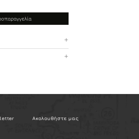
ροπαραγγελία
9 mm Luger
 ΑΓΟΡΑ ΚΥΝΗΓΕΤΙΚΟΥ ΠΥΡΟΒΟΛΟΥ
18
 έγχρωμες μικρές.
πό Ιατρό Παθολόγο και Ψυχίατρο
SA/DA
τοποιείται η ψυχική και
ανότητα για την αγορά
.
Ατσάλι
04 ευρώ που εκδίδεται από τον
etter
Ακολουθήστε μας
σμο.
Λαστιχένιες
/sgsisapps/eparavolo/public/welc
Σταθερά