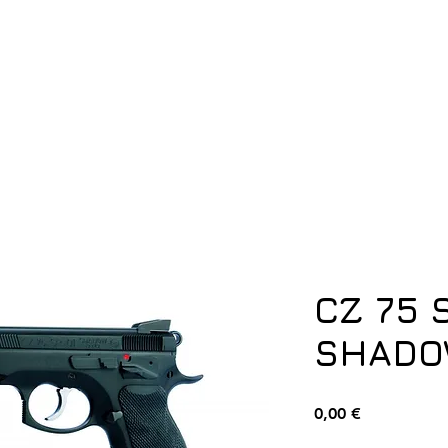
ση
Υπόδηση
Εξοπλισμός
Οπλισμός
CZ 75 
SHAD
Τιμή
0,00 €