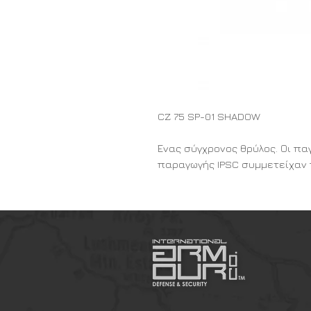
CZ 75 SP-01 SHADOW
Ένας σύγχρονος θρύλος. Οι π
παραγωγής IPSC συμμετείχαν
πιστολιού SA/DA μεγάλου δια
σφύρα. Χάρη στις εξαιρετικές 
εξαιρετικά ακριβή και άνετη 
νικηφόρα αποτελέσματα.