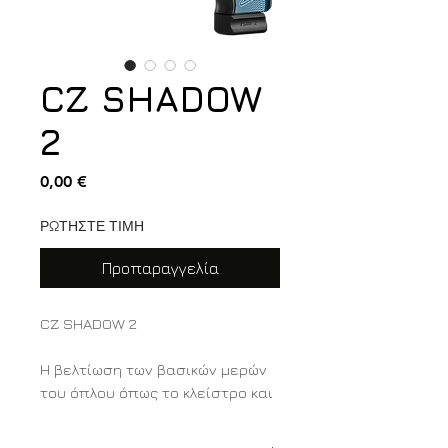
CZ SHADOW
2
Τιμή
0,00 €
ΡΩΤΗΣΤΕ ΤΙΜΗ
Προπαραγγελία
CZ SHADOW 2
Η βελτίωση των βασικών μερών
του όπλου όπως το κλείστρο και
η βάση του, σε συνδιασμό με
την μεγαλύτερη κάννη έχουν σαν