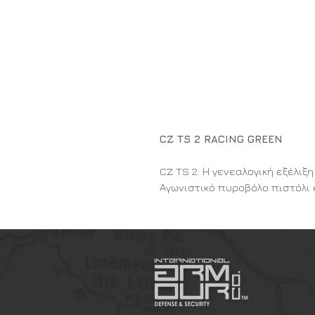
CZ TS 2 RACING GREEN
CZ TS 2: Η γενεαλογική εξέλιξη
Αγωνιστικό πυροβόλο πιστόλι
στην κατηγορία STANDARD της 
στους λάτρεις της ψυχαγωγική
Διαθέτει αγωνιστική σκανδάλη
επαναφορά (reset). Το όπλο 
και βάση (frame). Κατασκευα
ακρίβεια εκατοστών του χιλι