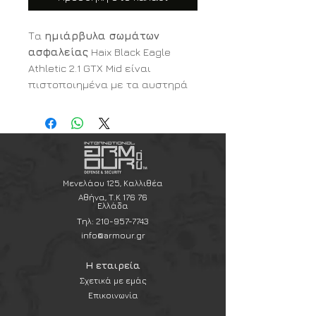
Τα
ημιάρβυλα σωμάτων
ασφαλείας
Haix Black Eagle
Athletic 2.1 GTX Mid είναι
πιστοποιημένα με τα αυστηρά
πρότυπα ασφαλείας
CE EN ISO
20347:2012 O2 HRO HI CI WR FO
SRC
, ανθεκτικά και πολύ
ελαφριά, είναι ιδανικά για να
προστατεύουν καθώς και να
προσφέρουν ολοήμερη άνετη
Μενελάου 125, Καλλιθέα
και ξεκούραστη χρήση εν ώρα
Αθήνα, Τ.Κ 176 76
Ελλάδα
υπηρεσίας, αλλά και σε κάθε
Τηλ:
210-957-7743
άλλη δραστηριότητα.
info@armour.gr
Τα
μποτάκια Black Eagle
Athletic 2.1 GTX Mid
του οίκου
Η εταιρεία
Haix Γερμανίας έχουν αδιάβροχη
Σχετικά με εμάς
προστασία χάρη στην
Επικοινωνία
εσωτερική επένδυση
GORE-