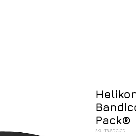
ση
Υπόδηση
Εξοπλισμός
Οπλισμός
Heliko
Bandic
Pack®
SKU: TB-BDC-CD