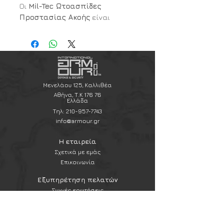
Οι
Mil-Tec Ωτοασπίδες
Προστασίας Ακοής
είναι
σχεδιασμένες για
αποτελεσματική μείωση του
θορύβου, προσφέροντας
αξιόπιστη προστασία της ακοής
κατά τη σκοποβολή, σε
εργασιακούς χώρους με υψηλά
Μενελάου 125, Καλλιθέα
επίπεδα θορύβου και σε
Αθήνα, Τ.Κ 176 76
Ελλάδα
διάφορες outdoor
Τηλ:
210-957-7743
δραστηριότητες.
info@armour.gr
Διαθέτουν
ρυθμιζόμενο
σκελετό κεφαλής
για άνετη και
Η εταιρεία
σταθερή εφαρμογή, ενώ τα
Σχετικά με εμάς
μαλακά μαξιλαράκια στα
Επικοινωνία
ακουστικά εξασφαλίζουν
Εξυπηρέτηση πελατών
πολύωρη χρήση χωρίς ενόχληση.
Συχνές ερωτήσεις
Η ελαφριά αλλά ανθεκτική
Αποστολές και επιστροφές
κατασκευή τους τις καθιστά
Πολιτική & όροι χρήσης