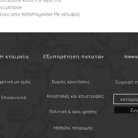
ις μέτρων.
ένες απο 100%Polyester Με κέλυφος
υλένιο.
ένδυση EVA για την αυξημένη
ι είναι πλήρως ρυθμιζόμενες για να
γρήγορα και με ευκολία.
Η εταιρεία
Εξυπηρέτηση πελατών
Newsl
ς και το βάρος του είναι 625gr το
ROTECTION-16234002
χετικά με εμάς
Συχνές ερωτήσεις
Εγγραφή στ
Αποστολές και επιστροφές
Επικοινωνία
Εγ
Πολιτική & όροι χρήσης
Μέθοδοι πληρωμής