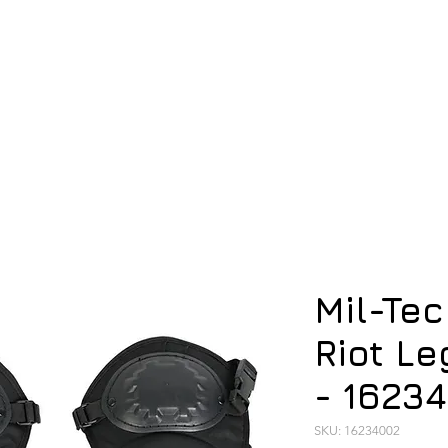
ση
Υπόδηση
Εξοπλισμός
Οπλισμός
Mil-Tec
Riot Le
- 1623
SKU: 16234002