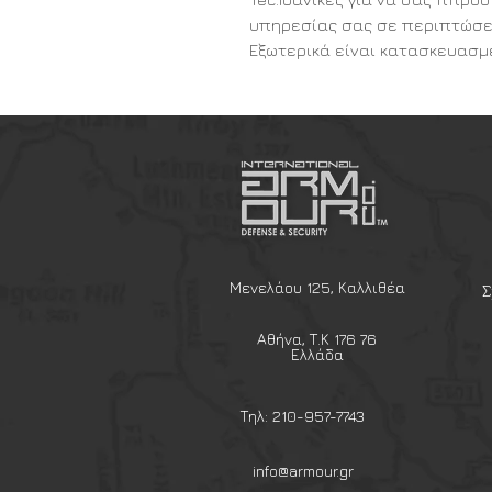
υπηρεσίας σας σε περιπτώσε
Εξωτερικά είναι κατασκευασμ
προστασίας απο 100% πολυαιθ
Εσωτερικά διαθέτειμαλακή επ
απορρόφηση των κραδασμών.
Διαθέτουν ελαστικό ιμάντα κα
τις βάζετε και να τις βγάζετε 
Διατίθεται σε one-size μέγεθο
ένα.
MIL-TEC BLACK ANTI RIOT LEG P
Μενελάου 125, Καλλιθέα
Σ
Αθήνα, Τ.Κ 176 76
Ελλάδα
Τηλ: 210-957-7743
info@armour.gr