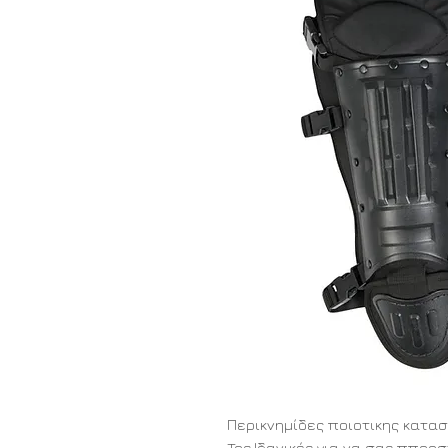
Περικνημίδες ποιοτικης κατασ
Tec.Ιδανικές για να σας ππρο