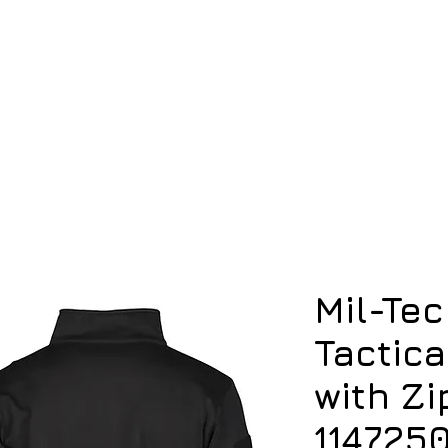
ση
Υπόδηση
Εξοπλισμός
Οπλισμός
Mil-Te
Tactica
with Zi
114725