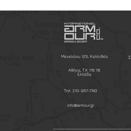
Μενελάου 125, Καλλιθέα
Σ
Αθήνα, Τ.Κ 176 76
Ελλάδα
Τηλ: 210-957-7743
info@armour.gr