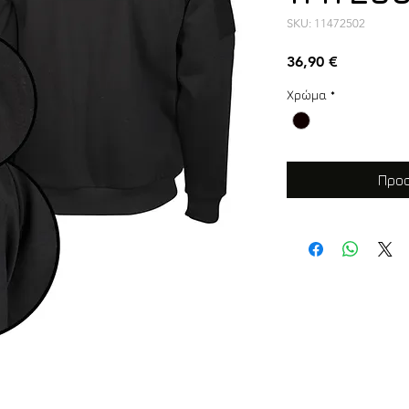
SKU: 11472502
Τιμή
36,90 €
Χρώμα
*
Προσ