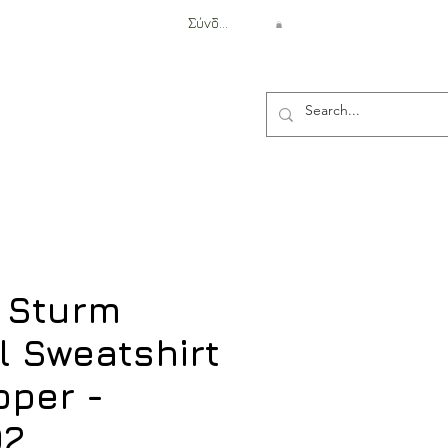
Σύνδεση
Αντιβαλλιστική Προστασία
c Sturm
l Sweatshirt
pper -
02