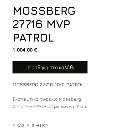
MOSSBERG
27716 MVP
PATROL
Τιμή
1.004,00 €
Προσθήκη στο καλάθι
MOSSBERG 27716 MVP PATROL
Σκοπευτικό τυφέκιο Mossberg
27716 "MVP PATROL" με κάννη 41cm,
συνθετικά μέρη, σύστημα
λειτουργίας κινητού ουραίου
ΔΙΚΑΙΟΛΟΓΗΤΙΚΑ
διαμετρήματος cal .223 REM,
γεμιστήρα χωρητικότητας 11
ΔΙΚΑΙΟΛΟΓΗΤΙΚΑ ΓΙΑ ΑΓΟΡΑ