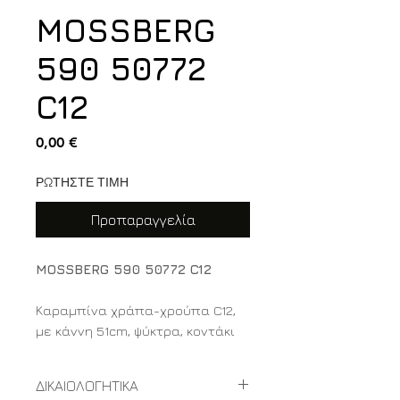
MOSSBERG
590 50772
C12
Τιμή
0,00 €
ΡΩΤΗΣΤΕ ΤΙΜΗ
Προπαραγγελία
MOSSBERG 590 50772 C12
Καραμπίνα χράπα-χρούπα C12,
με κάννη 51cm, ψύκτρα, κοντάκι
Speedfeed και μεγάλη αποθήκη.
ΔΙΚΑΙΟΛΟΓΗΤΙΚΑ
Κατασκευαστής MOSSBERG