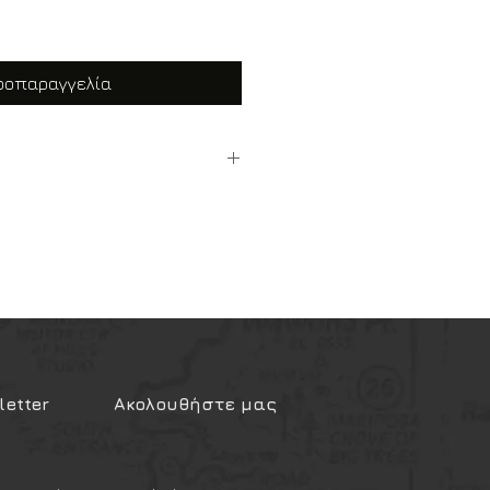
ροπαραγγελία
 ΑΓΟΡΑ ΚΥΝΗΓΕΤΙΚΟΥ ΠΥΡΟΒΟΛΟΥ
 έγχρωμες μικρές.
πό Ιατρό Παθολόγο και Ψυχίατρο
τοποιείται η ψυχική και
ανότητα για την αγορά
.
04 ευρώ που εκδίδεται από τον
σμο.
etter
Ακολουθήστε μας
/sgsisapps/eparavolo/public/welc
ν χορήγηση παραβόλου και
ηση τον κωδικό "6025".