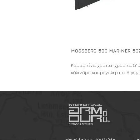
MOSSBERG 590 MARINER 50
Καραμπίνα χράπα-χρούπα 51cm,
κύλινδρο και μεγάλη αποθήκη, 
Κατασκευαστής MOSSBERG
Κωδικός 0404019
Κατάσταση Νέο
Χαρακτηριστικά
ΜΟΝΤΕΛΟ/ΤΥΠΟΣ 590 MARIN
ΔΙΑΜΕΤΡΗΜΑ C12
ΜΗΧΑΝΙΣΜΟΣ ΧΡΑΠΑ-ΧΡΟΥΠ
ΜΗΚΟΣ ΚΑΝΝΗΣ 51cm
Μενελάου 125, Καλλιθέα