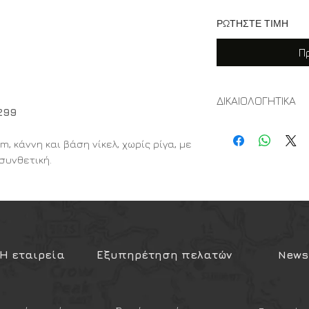
ΡΩΤΗΣΤΕ ΤΙΜΗ
Π
ΔΙΚΑΙΟΛΟΓΗΤΙΚΑ
299
ΔΙΚΑΙΟΛΟΓΗΤΙΚΑ ΓΙΑ
ΟΠΛΟΥ
 κάννη και βάση νίκελ, χωρίς ρίγα, με
Δύο φωτογραφίες
συνθετική.
Πιστοποιητικό α
στο οποίο θα πισ
σωματική σας ικ
πυροβόλου όπλου
Παράβολο των 2,
παρακάτω σύνδε
Η εταιρεία
Εξυπηρέτηση πελατών
Newsl
ER 50299
https://www1.gsis.gr
ome.htm
Κάνετε είσοδο στη
Α
βάζετε στην αναζήτ