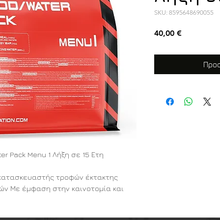
SKU: 8595648690055
Τιμή
40,00 €
Προσ
er Pack Menu 1 Λήξη σε 15 Ετη
ς κατασκευαστής τροφών έκτακτης
τών Με έμφαση στην καινοτομία και
ροσπαθεί να προσφέρει θρεπτικά και
να τόσο στις στρατιωτικές όσο και