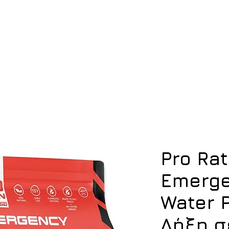
ση
Υπόδηση
Εξοπλισμός
Οπλισμός
Pro Rat
Emerge
Water 
Λήξη σ