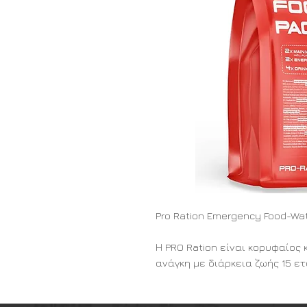
Pro Ration Emergency Food-Wat
Η PRO Ration είναι κορυφαίο
ανάγκη με διάρκεια ζωής 15 ε
την ποιότητα, η PRO Ration π
νόστιμα γεύματα προσαρμοσμέ