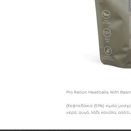
Pro Ration Meatballs With Bas
(Κεφτεδάκια (51%): κιμάς μοσχα
νερό, αυγό, λάδι κανόλα, αλάτ
Η PRO Ration είναι κορυφαίο
ανάγκη με διάρκεια ζωής 15 ε