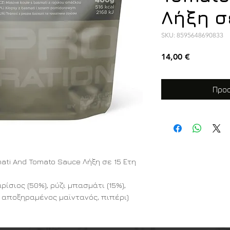
Λήξη σ
SKU: 8595648690833
Τιμή
14,00 €
Προσ
mati And Tomato Sauce Λήξη σε 15 Ετη
ρίσιος (50%), ρύζι μπασμάτι (15%),
ι, αποξηραμένος μαϊντανός, πιπέρι)
ς κατασκευαστής τροφών έκτακτης
τών Με έμφαση στην καινοτομία και