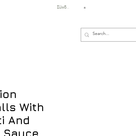
Σύνδεση
Αντιβαλλιστική Προστασία
ion
lls With
i And
 Sauce