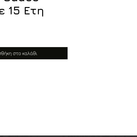
ε 15 Ετη
θήκη στο καλάθι