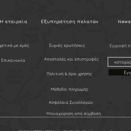
ροσπαθεί να προσφέρει θρεπτικά και
να τόσο στις στρατιωτικές όσο και
Η εταιρεία
Εξυπηρέτηση πελατών
Newsl
αι να παρέχει αξιόπιστες, ανθεκτικές
ων για καταστάσεις έκτακτης ανάγκης
θρου.
χετικά με εμάς
Συχνές ερωτήσεις
Εγγραφή στ
Αποστολές και επιστροφές
Επικοινωνία
Εγ
Πολιτική & όροι χρήσης
Μέθοδοι πληρωμής
Ασφάλεια Συναλλαγών
Υπαναχώρηση από σύμβαση