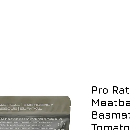
ση
Υπόδηση
Εξοπλισμός
Οπλισμός
Pro Rat
Meatba
Basmat
Tomato