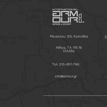
την ποιότητα, η PRO Ration π
νόστιμα γεύματα προσαρμοσμέ
στις πολιτικές ανάγκες.
Η αποστολή της Pro Ration είν
και εύχρηστες λύσεις γευμάτ
και για τους λάτρεις της υπαί
Energy kJ/kcal: 2168 / 516
Μενελάου 125, Καλλιθέα
Σ
Fat: 19 g
of which saturated: 4.8 g
Αθήνα, Τ.Κ 176 76
Carbohydrates: 60 g
Ελλάδα
of which sugar: 11.2 g
Protein: 26.8 g
Τηλ: 210-957-7743
Salt: 4.4 g
Βάρος: 400 g
info@armour.gr
Made in Τσεχία
Λήξη 03/2040