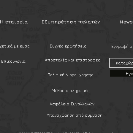
αι να παρέχει αξιόπιστες, ανθεκτικές
ων για καταστάσεις έκτακτης ανάγκης
Η εταιρεία
Εξυπηρέτηση πελατών
Newsl
θρου.
χετικά με εμάς
Συχνές ερωτήσεις
Εγγραφή στ
ήξη σε 15 έτη (2040)
Αποστολές και επιστροφές
Επικοινωνία
τη (2040)
Εγ
Πολιτική & όροι χρήσης
 σε 15 έτη (2040)
 σε 15 έτη (2040)
τη (2040)
Μέθοδοι πληρωμής
 (2040)
 έτη (2040)
Ασφάλεια Συναλλαγών
Υπαναχώρηση από σύμβαση
ία σε φάκελο