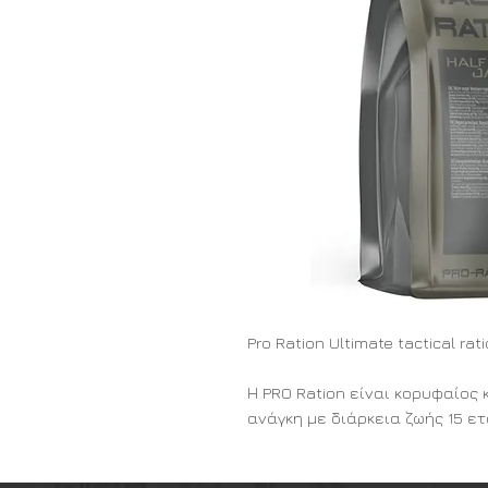
Pro Ration Ultimate tactical ra
Η PRO Ration είναι κορυφαίο
ανάγκη με διάρκεια ζωής 15 ε
την ποιότητα, η PRO Ration π
νόστιμα γεύματα προσαρμοσμέ