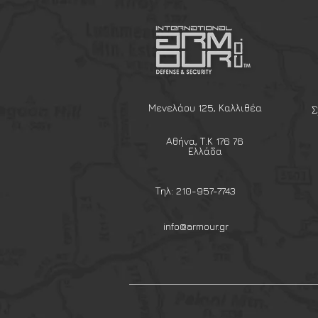
στις πολιτικές ανάγκες.
Η αποστολή της Pro Ration είν
και εύχρηστες λύσεις γευμάτ
και για τους λάτρεις της υπαί
Περιεχόμενα
Μενελάου 125, Καλλιθέα
Σ
Κυρίως Γεύμα
Farmer ham with lentil ragout
λ
Αθήνα, Τ.Κ 176 76
Snack
Ελλάδα
Natural Almonds
λήξη σε 15 έ
Guarana superenergy bar
λήξη
Τηλ: 210-957-7743
Coconut regeneration bar
λήξη
Nuts and Raisins
λήξη σε 15 έ
info@armour.gr
Sweet Biscuits
λήξη σε 15 έτη
Apricot and raisins
λήξη σε 15
Αξεσουάρ
Πολυβιταμίνες και Ιχνοστοιχε
Καφές
Τσάι