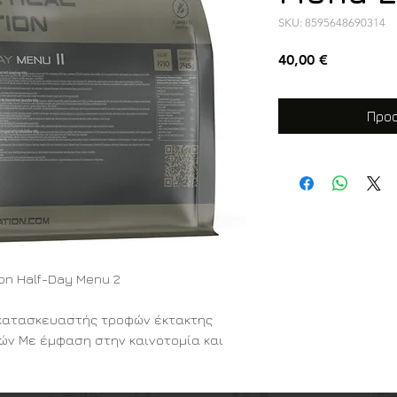
SKU: 8595648690314
Τιμή
40,00 €
Προσ
tion Half-Day Menu 2
ς κατασκευαστής τροφών έκτακτης
τών Με έμφαση στην καινοτομία και
ροσπαθεί να προσφέρει θρεπτικά και
να τόσο στις στρατιωτικές όσο και