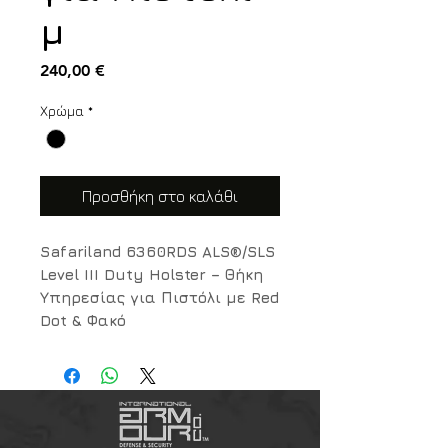
μ
Τιμή
240,00 €
Χρώμα
*
Προσθήκη στο καλάθι
Safariland 6360RDS ALS®/SLS
Level III Duty Holster – Θήκη
Υπηρεσίας για Πιστόλι με Red
Dot & Φακό
Η
Safariland 6360RDS
είναι μια
επαγγελματική θήκη υπηρεσίας
Level III Retention
, σχεδιασμένη
για σύγχρονα πιστόλια που