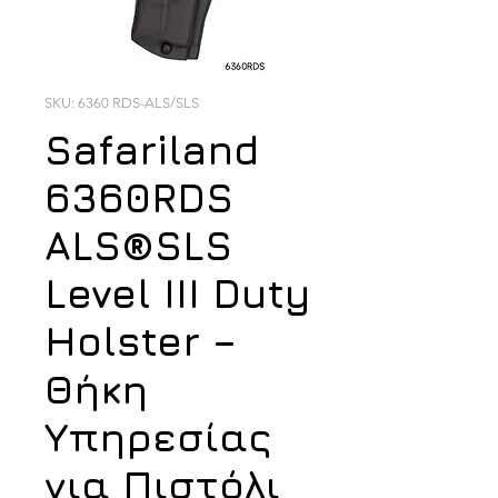
SKU: 6360 RDS-ALS/SLS
Safariland
6360RDS
ALS®SLS
Level III Duty
Holster –
Θήκη
Υπηρεσίας
για Πιστόλι