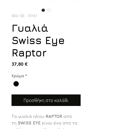
SKU: SE - 10161
Γυαλιά
Swiss Eye
Raptor
Τιμή
37,80 €
Χρώμα
*
Προσθήκη στο καλάθι
Τα γυαλιά ηλίου
RAPTOR
από
τη
SWISS EYE
είναι ένα από τα