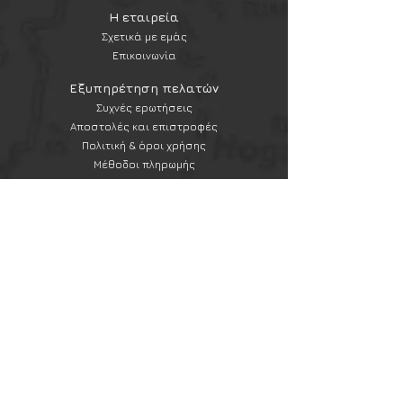
Η εταιρεία
Σχετικά με εμάς
Επικοινωνία
Εξυπηρέτηση πελατών
Συχνές ερωτήσεις
Αποστολές και επιστροφές
Πολιτική & όροι χρήσης
Μέθοδοι πληρωμής
Newsletter
Εγγραφή στο newsletter
Εγγραφή
Ακολουθήστε μας
Instagram
Ασφάλεια Συναλλαγών