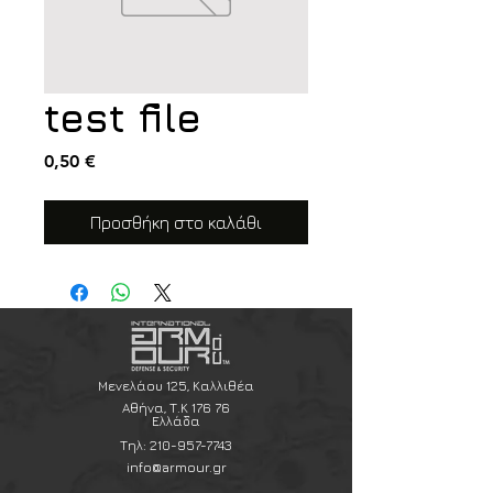
test file
Τιμή
0,50 €
Προσθήκη στο καλάθι
Μενελάου 125, Καλλιθέα
Αθήνα, Τ.Κ 176 76
Ελλάδα
Τηλ:
210-957-7743
info@armour.gr