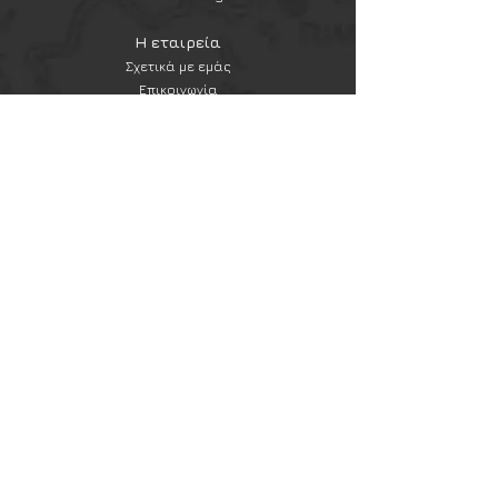
Carrying System)
της Vega
Holster και αποτελεί ιδανική
Η εταιρεία
επιλογή για στρατιωτικούς,
Σχετικά με εμάς
αστυνομικούς, διασώστες και
Επικοινωνία
προσωπικό ασφαλείας.
Εξυπηρέτηση πελατών
Η ανοικτή σχεδίασή της, σε
Συχνές ερωτήσεις
συνδυασμό με το
ρυθμιζόμενο
Αποστολές και επιστροφές
ελαστικό κορδόνι (tubular
Πολιτική & όροι χρήσης
elastic cord)
, εξασφαλίζει
Μέθοδοι πληρωμής
σταθερή συγκράτηση του
αιμοστατικού ιμάντα, ενώ
Newsletter
επιτρέπει την άμεση εξαγωγή
Εγγραφή στο newsletter
του ακόμη και υπό πίεση. Η θήκη
είναι συμβατή με τους
περισσότερους tourniquets της
Εγγραφή
αγοράς και προσαρμόζεται
εύκολα σε γιλέκα μάχης, plate
carriers, ζώνες και λοιπό
Ακολουθήστε μας
επιχειρησιακό εξοπλισμό μέσω
Instagram