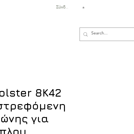
Σύνδεση
Αντιβαλλιστική Προστασία
olster 8K42
στρεφόμενη
ώνης για
πλου