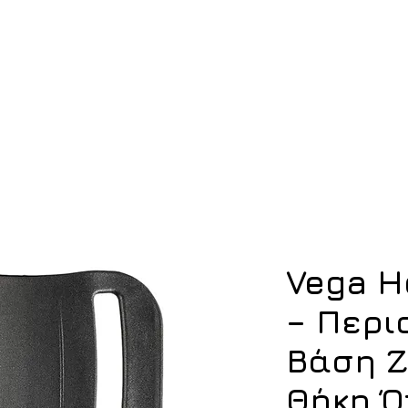
ση
Υπόδηση
Εξοπλισμός
Οπλισμός
Vega H
– Περι
Βάση Ζ
Θήκη Ό