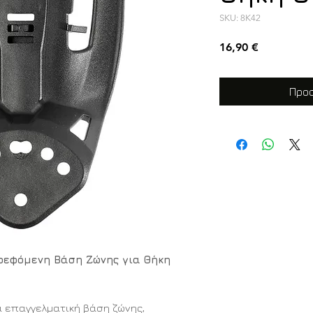
SKU: 8K42
Τιμή
16,90 €
Προσ
τρεφόμενη Βάση Ζώνης για Θήκη
α επαγγελματική βάση ζώνης,