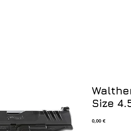
ση
Υπόδηση
Εξοπλισμός
Οπλισμός
Walthe
Size 4.
Τιμή
0,00 €