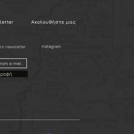
ν χορήγηση παραβόλου και
ΛΗΣ 5,6 LBS
ηση τον κωδικό "6025".
,28″
 τυπώσετε το e-παράβολο το
ρισσότερες τράπεζες.
etter
Ακολουθήστε μας
ληρώνεται στο αρμόδιο Τμήμα
εριοχής που διαμένετε, στο
ηθούν όλα τα ανωτέρω
Instagram
ο newsletter
ράς από στελέχη των ενόπλων
άτων ασφαλείας δεν
τοποιητικό ιατρού.
σης ιατρικό πιστοποιητικό και
γραφή
ύ μητρώου για τη χορήγηση
γετικού όπλου, εφόσον ο
ει εφοδιασθεί με άδεια κατοχής
όπλου και δεν έχει παρέλθει
μερομηνία χορήγησης της
Σ ΣΚΟΠΕΥΤΙΚΟΥ ΟΠΛΟΥ.
ικού Συλλόγου, μπορούν τα