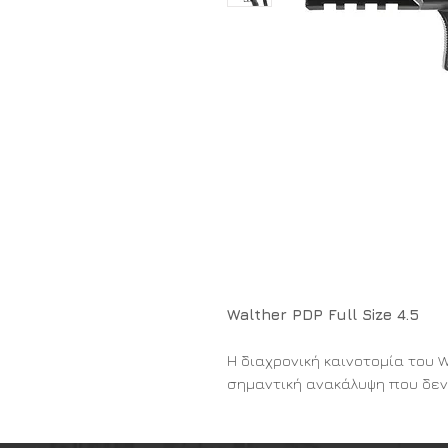
Walther PDP Full Size 4.5
Η διαχρονική καινοτομία του W
σημαντική ανακάλυψη που δεν
το πιστόλι PDP ελίτ. Είτε είστ
είναι καθήκον σας να παραμεί