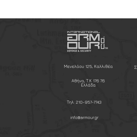
Μενελάου 125, Καλλιθέα
Σ
Αθήνα, Τ.Κ 176 76
Ελλάδα
Τηλ: 210-957-7743
info@armour.gr