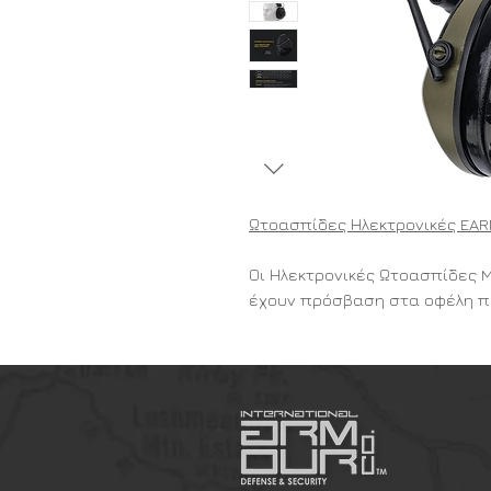
Ωτοασπίδες Ηλεκτρονικές EAR
Οι Ηλεκτρονικές Ωτοασπίδες M
έχουν πρόσβαση στα οφέλη π
Ο απλός και αξιόπιστος μηχα
όλους να ασφαλίσουν τα αυτι
σε ένα θορυβώδες περιβάλλο
Ειδικά να προστατεύουν την 
των πυροβολισμό ενός όπλου,
ενώ παράλληλα σας βοηθούν ν
κανονική επικοινωνία.