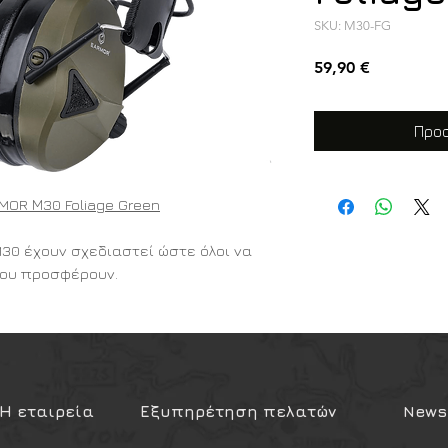
SKU: M30-FG
Τιμή
59,90 €
Προσ
MOR Μ30 Foliage Green
30 έχουν σχεδιαστεί ώστε όλοι να
ου προσφέρουν.
νισμός εξουδετέρωσης θορύβου βοηθά
ά τους
ν.
ακοή σας από τον εκκωφαντικό ήχο
Η εταιρεία
Εξυπηρέτηση πελατών
Newsl
α ακούτε καθαρά και να έχετε