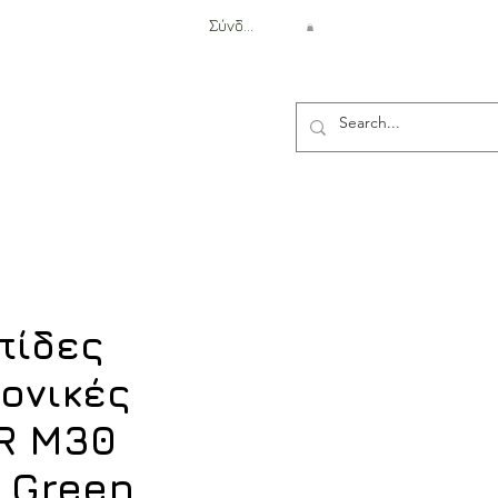
Σύνδεση
Αντιβαλλιστική Προστασία
πίδες
ονικές
R M30
e Green