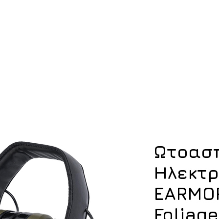
ση
Υπόδηση
Εξοπλισμός
Οπλισμός
Ωτοασ
Ηλεκτρ
EARMO
Foliag